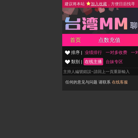
建议将本站
加入收藏
，方便日后找寻
首页
点数充值
排序 |
业绩排行
一对多收费
一
類別 |
在线主播
台妹专区
主持人編號錯誤~請回上一頁重新輸入
任何的意见与问题 请联系
在线客服