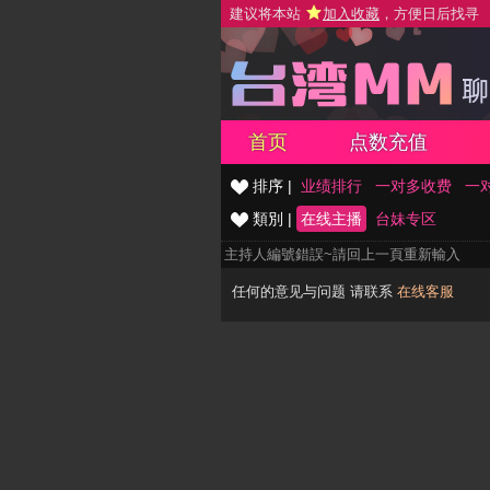
建议将本站
加入收藏
，方便日后找寻
首页
点数充值
排序 |
业绩排行
一对多收费
一
類別 |
在线主播
台妹专区
主持人編號錯誤~請回上一頁重新輸入
任何的意见与问题 请联系
在线客服