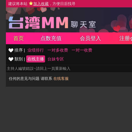
建议将本站
加入收藏
，方便日后找寻
首页
点数充值
会员登入
注册
排序 |
业绩排行
一对多收费
一对一收费
類別 |
在线主播
台妹专区
主持人編號錯誤~請回上一頁重新輸入
任何的意见与问题 请联系
在线客服