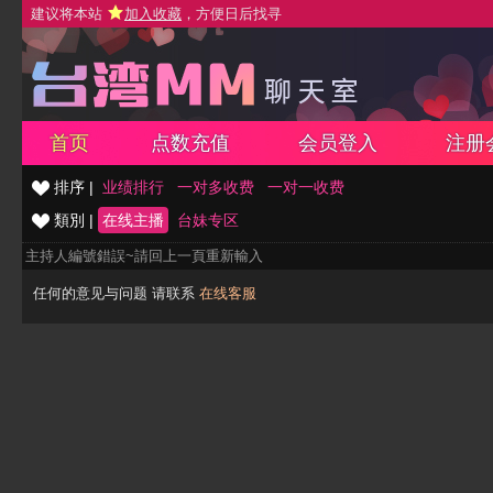
建议将本站
加入收藏
，方便日后找寻
首页
点数充值
会员登入
注册
排序 |
业绩排行
一对多收费
一对一收费
類別 |
在线主播
台妹专区
主持人編號錯誤~請回上一頁重新輸入
任何的意见与问题 请联系
在线客服