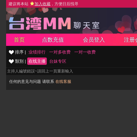
建议将本站
加入收藏
，方便日后找寻
首页
点数充值
会员登入
注册
排序 |
业绩排行
一对多收费
一对一收费
類別 |
在线主播
台妹专区
主持人編號錯誤~請回上一頁重新輸入
任何的意见与问题 请联系
在线客服