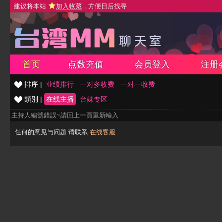
建议将本站
加入收藏
，方便日后找寻
首页
点数充值
会员登入
注册
排序 |
业绩排行
一对多收费
一对一收费
類別 |
在线主播
台妹专区
主持人編號錯誤~請回上一頁重新輸入
任何的意见与问题 请联系
在线客服