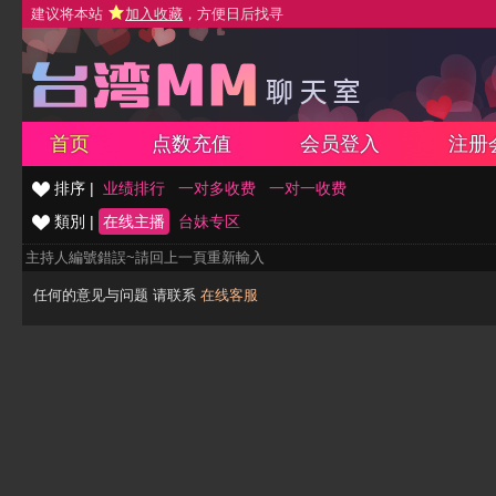
建议将本站
加入收藏
，方便日后找寻
首页
点数充值
会员登入
注册
排序 |
业绩排行
一对多收费
一对一收费
類別 |
在线主播
台妹专区
主持人編號錯誤~請回上一頁重新輸入
任何的意见与问题 请联系
在线客服