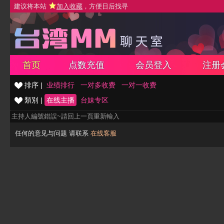
建议将本站
加入收藏
，方便日后找寻
首页
点数充值
会员登入
注册
排序 |
业绩排行
一对多收费
一对一收费
類別 |
在线主播
台妹专区
主持人編號錯誤~請回上一頁重新輸入
任何的意见与问题 请联系
在线客服