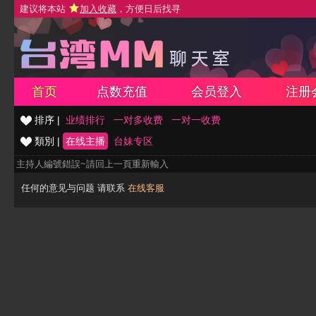
建议将本站
加入收藏
，方便日后找寻
首页
点数充值
会员登入
注册
排序 |
业绩排行
一对多收费
一对一收费
類別 |
在线主播
台妹专区
主持人編號錯誤~請回上一頁重新輸入
任何的意见与问题 请联系
在线客服