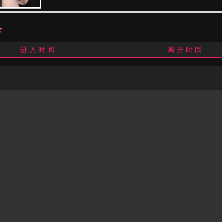
录
进 入 时 间
离 开 时 间