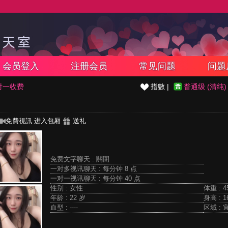
会员登入
注册会员
常见问题
问题
对一收费
指數 |
普通级 (清纯)
免費視訊
进入包厢
送礼
免费文字聊天 :
關閉
一对多视讯聊天 :
每分钟 8 点
一对一视讯聊天 :
每分钟 40 点
性别 : 女性
体重 : 4
年龄 : 22 岁
身高 : 1
血型 : ----
区域 : 