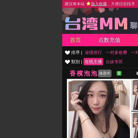
建议将本站
加入收藏
，方便日后找寻
首页
点数充值
排序 |
业绩排行
一对多收费
一
類別 |
在线主播
台妹专区
香檳泡泡
休息中