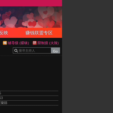
反映
赚钱联盟专区
辅导级 (暧昧)
限制级 (火辣)
5
63
宜蘭縣