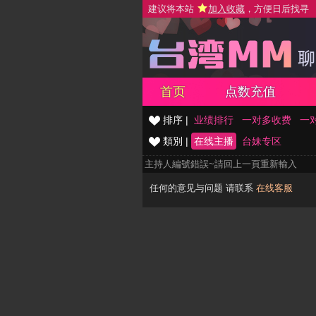
建议将本站
加入收藏
，方便日后找寻
首页
点数充值
排序 |
业绩排行
一对多收费
一
類別 |
在线主播
台妹专区
主持人編號錯誤~請回上一頁重新輸入
任何的意见与问题 请联系
在线客服