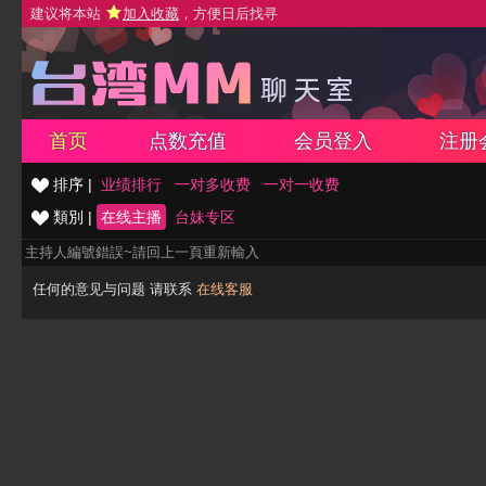
建议将本站
加入收藏
，方便日后找寻
首页
点数充值
会员登入
注册
排序 |
业绩排行
一对多收费
一对一收费
類別 |
在线主播
台妹专区
主持人編號錯誤~請回上一頁重新輸入
任何的意见与问题 请联系
在线客服