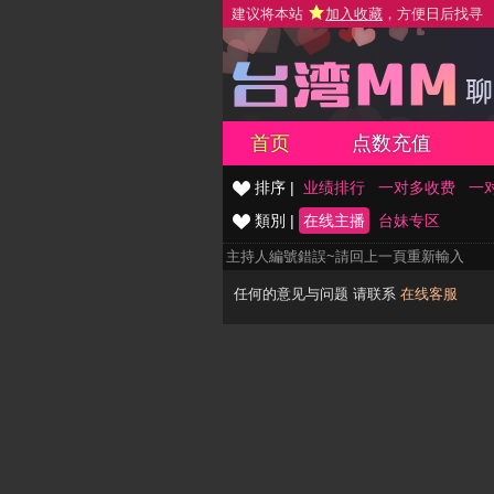
建议将本站
加入收藏
，方便日后找寻
首页
点数充值
排序 |
业绩排行
一对多收费
一
類別 |
在线主播
台妹专区
主持人編號錯誤~請回上一頁重新輸入
任何的意见与问题 请联系
在线客服