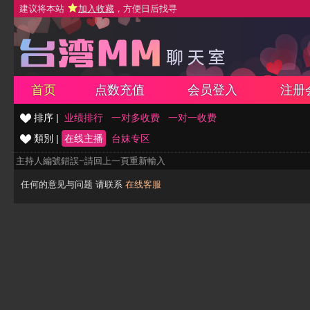
建议将本站
加入收藏
，方便日后找寻
首页
点数充值
会员登入
注册
排序 |
业绩排行
一对多收费
一对一收费
類別 |
在线主播
台妹专区
主持人編號錯誤~請回上一頁重新輸入
任何的意见与问题 请联系
在线客服