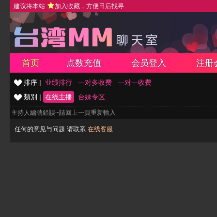
建议将本站
加入收藏
，方便日后找寻
首页
点数充值
会员登入
注册
排序 |
业绩排行
一对多收费
一对一收费
類別 |
在线主播
台妹专区
主持人編號錯誤~請回上一頁重新輸入
任何的意见与问题 请联系
在线客服