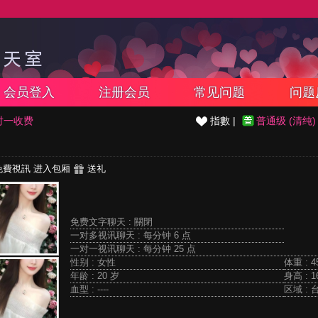
会员登入
注册会员
常见问题
问题
对一收费
指數 |
普通级 (清纯)
免費視訊
进入包厢
送礼
免费文字聊天 :
關閉
一对多视讯聊天 :
每分钟 6 点
一对一视讯聊天 :
每分钟 25 点
性别 : 女性
体重 : 4
年龄 : 20 岁
身高 : 1
血型 : ----
区域 : 