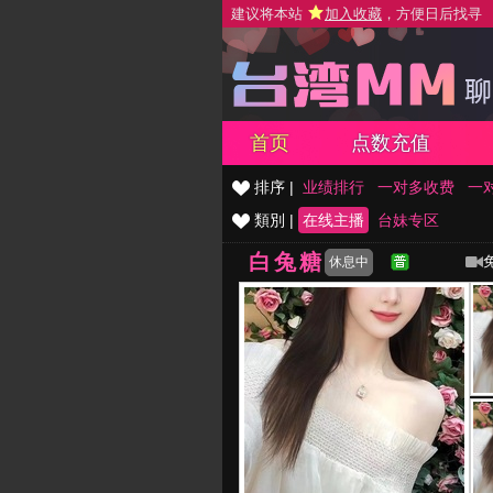
建议将本站
加入收藏
，方便日后找寻
首页
点数充值
排序 |
业绩排行
一对多收费
一
類別 |
在线主播
台妹专区
白兔糖
休息中