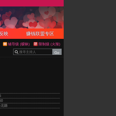
反映
赚钱联盟专区
辅导级 (暧昧)
限制级 (火辣)
5
60
台北縣