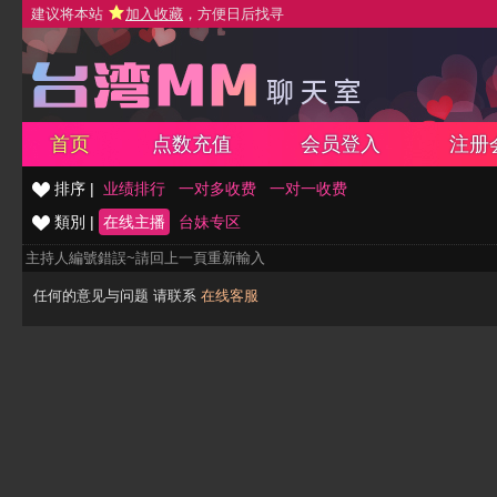
建议将本站
加入收藏
，方便日后找寻
首页
点数充值
会员登入
注册
排序 |
业绩排行
一对多收费
一对一收费
類別 |
在线主播
台妹专区
主持人編號錯誤~請回上一頁重新輸入
任何的意见与问题 请联系
在线客服