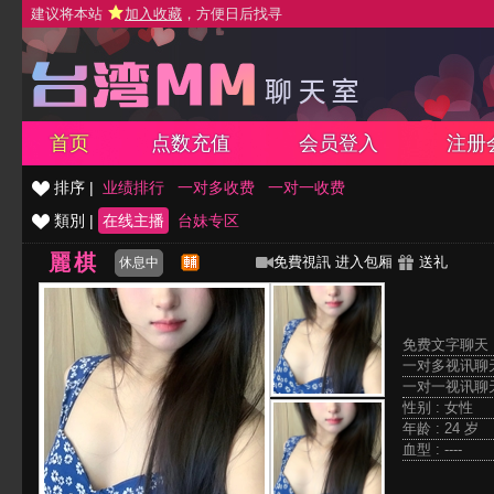
建议将本站
加入收藏
，方便日后找寻
首页
点数充值
会员登入
注册
排序 |
业绩排行
一对多收费
一对一收费
類別 |
在线主播
台妹专区
麗棋
免費視訊
进入包厢
送礼
休息中
免费文字聊天 
一对多视讯聊天
一对一视讯聊天
性别 : 女性
年龄 : 24 岁
血型 : ----