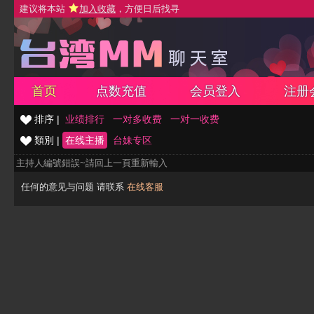
建议将本站
加入收藏
，方便日后找寻
首页
点数充值
会员登入
注册
排序 |
业绩排行
一对多收费
一对一收费
類別 |
在线主播
台妹专区
主持人編號錯誤~請回上一頁重新輸入
任何的意见与问题 请联系
在线客服