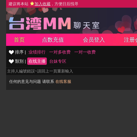
建议将本站
加入收藏
，方便日后找寻
首页
点数充值
会员登入
注册
排序 |
业绩排行
一对多收费
一对一收费
類別 |
在线主播
台妹专区
主持人編號錯誤~請回上一頁重新輸入
任何的意见与问题 请联系
在线客服