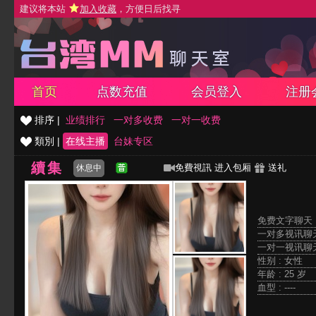
建议将本站
加入收藏
，方便日后找寻
首页
点数充值
会员登入
注册
排序 |
业绩排行
一对多收费
一对一收费
類別 |
在线主播
台妹专区
續集
免費視訊
进入包厢
送礼
休息中
免费文字聊天 
一对多视讯聊天
一对一视讯聊天
性别 : 女性
年龄 : 25 岁
血型 : ----