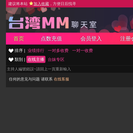
建议将本站
加入收藏
，方便日后找寻
首页
点数充值
会员登入
注册
排序 |
业绩排行
一对多收费
一对一收费
類別 |
在线主播
台妹专区
主持人編號錯誤~請回上一頁重新輸入
任何的意见与问题 请联系
在线客服