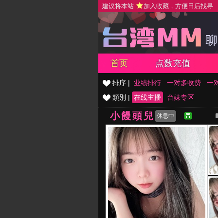
建议将本站
加入收藏
，方便日后找寻
首页
点数充值
排序 |
业绩排行
一对多收费
一
類別 |
在线主播
台妹专区
小饅頭兒
休息中