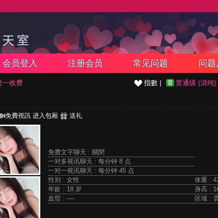
会员登入
注册会员
常见问题
问题
对一收费
指數 |
普通级 (清纯)
免費視訊
进入包厢
送礼
免费文字聊天 :
關閉
一对多视讯聊天 :
每分钟 8 点
一对一视讯聊天 :
每分钟 45 点
性别 : 女性
体重 : 4
年龄 : 18 岁
身高 : 1
血型 : ----
区域 : 