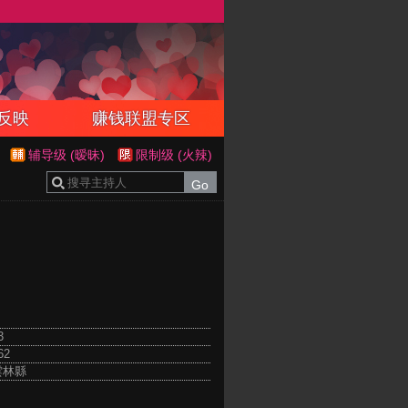
反映
赚钱联盟专区
辅导级 (暧昧)
限制级 (火辣)
3
62
雲林縣